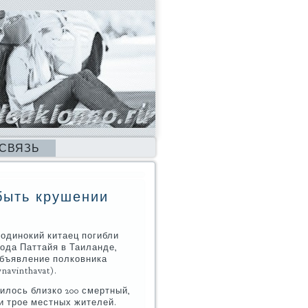
 СВЯЗЬ
быть крушении
 одинокий китаец погибли
ода Паттайя в Таиланде,
объявление полковника
avinthavat).
лось близко 200 смертный,
и трое местных жителей.