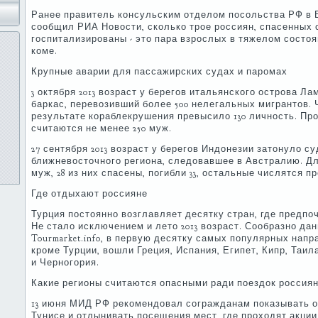
Ранее правитель консульским отделом посольства РФ в 
сообщил РИА Новости, сколько трое россиян, спасенных 
госпитализированы - это пара взрослых в тяжелом состоя
коме.
Крупные аварии для пассажирских судах и паромах
3 октября 2013 возраст у берегов итальянского острова Л
баркас, перевозивший более 500 нелегальных мигрантов.
результате кораблекрушения превысило 130 личность. Пр
считаются не менее 250 муж.
27 сентября 2013 возраст у берегов Индонезии затонуло с
ближневосточного региона, следовавшее в Австралию. Дл
муж, 28 из них спасены, погибли 33, остальные числятся п
Где отдыхают россияне
Турция постоянно возглавляет десятку стран, где предпо
Не стало исключением и лето 2013 возраст. Сообразно д
Tourmarket.info, в первую десятку самых популярных напра
кроме Турции, вошли Греция, Испания, Египет, Кипр, Таил
и Черногория.
Какие регионы считаются опасными ради поездок россия
13 июня МИД РФ рекомендовал согражданам показывать о
Тунисе и отлынивать посещения мест, где проходят акции