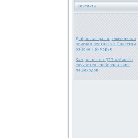
Контакты
Добровольцы подключились к
поискам охотника в Спасском
районе Приморья
Каждое пятое ДТП в Минске
случается сообразно вине
пешеходов