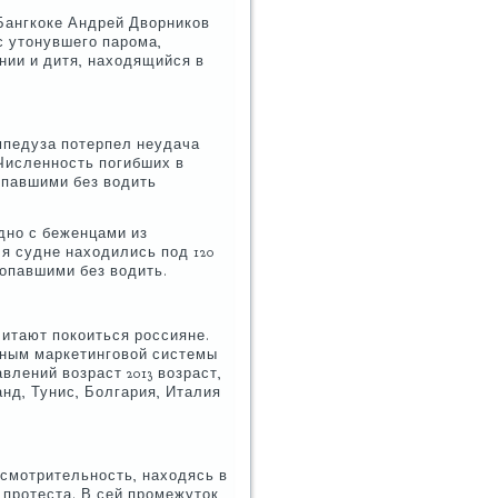
Бангкоке Андрей Дворников
с утонувшего парома,
нии и дитя, находящийся в
ампедуза потерпел неудача
 Численность погибших в
опавшими без водить
удно с беженцами из
я судне находились под 120
ропавшими без водить.
читают покоиться россияне.
анным маркетинговой системы
влений возраст 2013 возраст,
анд, Тунис, Болгария, Италия
н
смотрительность, находясь в
 протеста. В сей промежуток