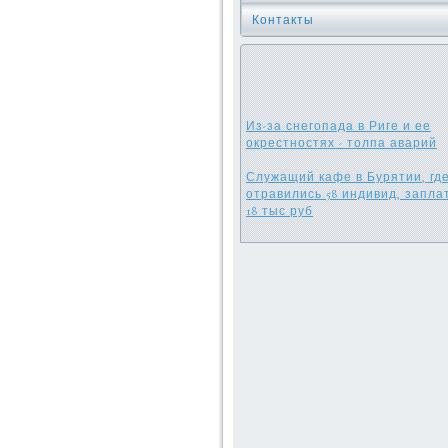
Контакты
Из-за снегопада в Риге и ее
окрестностях - толпа аварий
Служащий кафе в Бурятии, гд
отравились 58 индивид, запла
18 тыс руб