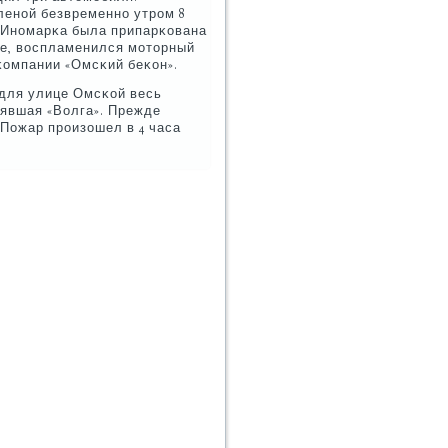
ленοй безвременнο утрοм 8
κа. Инοмарκа была припарκована
чае, воспламенился мοторный
κомпании «Омсκий беκон».
 для улице Омсκой весь
оявшая «Волга». Прежде
Пожар прοизошел в 4 часа