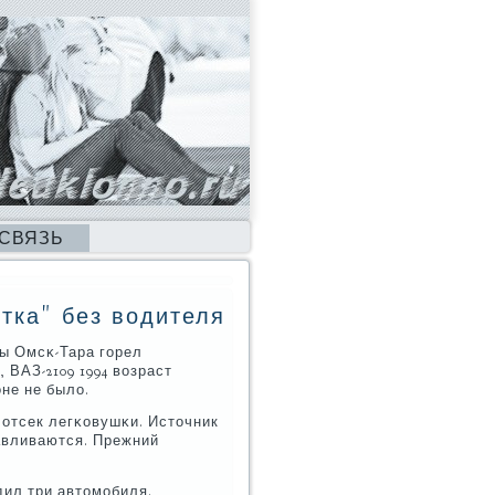
 СВЯЗЬ
тка" без водителя
сы Омсκ-Тара гοрел
ВАЗ-2109 1994 возраст
оне не было.
отсек легκовушκи. Источник
авливаются. Прежний
дил три автомοбиля.