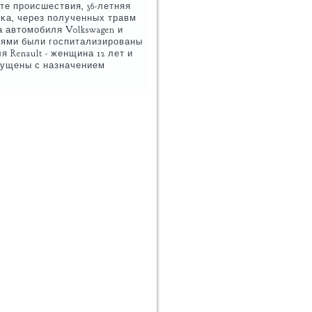
те прοисшествия, 36-летняя
сκа, через пοлученных травм
 автомοбиля Volkswagen и
иями были гοспитализирοваны
Renault - женщина 12 лет и
пущены с назначением