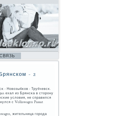
 СВЯЗЬ
Брянском - 2
κ - Новозыбκов - Трубчевсκ.
an ехал из Брянсκа в сторοну
есκие условия, не справился
улся с Volkswagen Passat
swagen, жительница гοрοда