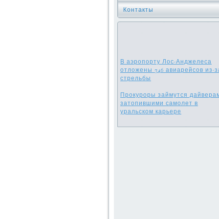
Контакты
В аэропорту Лос-Анджелеса
отложены 746 авиарейсов из-з
стрельбы
Прокуроры займутся дайвера
затопившими самолет в
уральском карьере