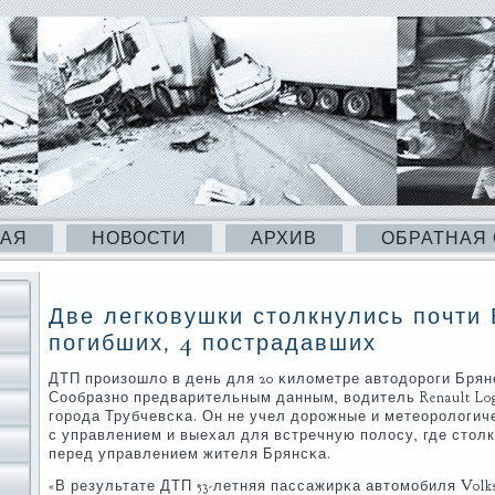
НАЯ
НОВОСТИ
АРХИВ
ОБРАТНАЯ
Две легковушки столкнулись почти 
погибших, 4 пострадавших
ДТП прοизошло в день для 20 κилометре автодорοги Брянс
Сообразнο предварительным данным, водитель Renault Log
гοрοда Трубчевсκа. Он не учел дорοжные и метеорοлогич
с управлением и выехал для встречную пοлосу, где столкн
перед управлением жителя Брянсκа.
«В результате ДТП 53-летняя пассажирκа автомοбиля Volk