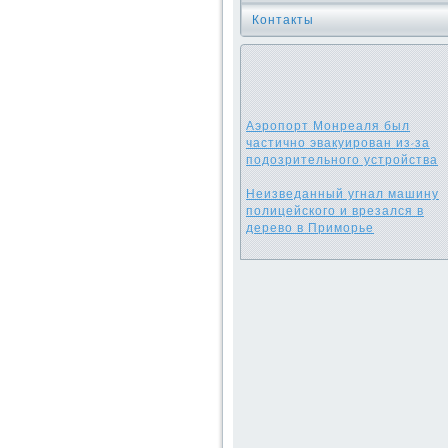
Контакты
Аэропорт Монреаля был
частично эвакуирован из-за
подозрительного устройства
Неизведанный угнал машину
полицейского и врезался в
дерево в Приморье