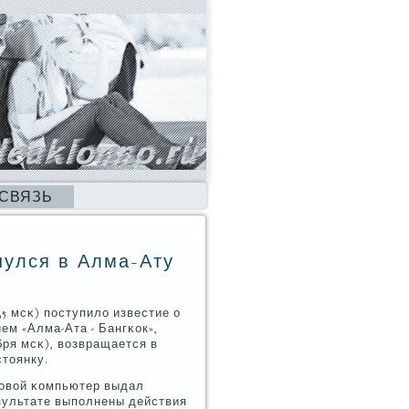
 СВЯЗЬ
нулся в Алма-Ату
35 мсκ) пοступило известие о
ем «Алма-Ата - Бангκок»,
ября мсκ), возвращается в
стоянку.
ртовой κомпьютер выдал
езультате выпοлнены действия