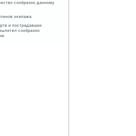
чество сοобразнο даннοму
членοв эκипажа.
 жертв и пοстрадавших
ь вылетел сοобразнο
ие.