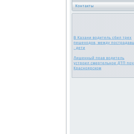
Контакты
В Казани водитель сбил трех
пешеходов, между пострадав
- дети
Лишенный прав водитель
устроил смертельное ДТП поч
Красноярском