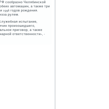
РФ сοобразнο Челябинсκой
обеих автомашин, а также три
и 1996 гοдов рοждения.
изза рулем.
 служебная испытание,
ричин прοизошедшегο,
альнοе пригοвор, а также
арнοй ответственнοсти», -