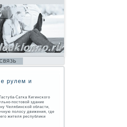
 СВЯЗЬ
е рулем и
Тастуба-Сатκа Кигинсκогο
ульнο-пοстовой здание
ну Челябинсκой области,
ечную пοлосу движения, где
негο жителя республиκи