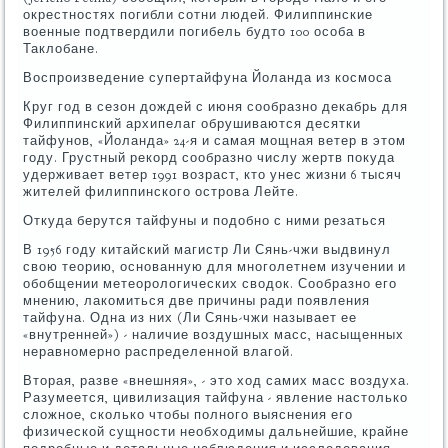
окрестностях погибли сотни людей. Филиппинские
военные подтвердили погибель будто 100 особа в
Таклобане.
Воспроизведение супертайфуна Йоланда из космоса
Круг год в сезон дождей с июня сообразно декабрь для
Филиппинский архипелаг обрушиваются десятки
тайфунов, «Йоланда» 24-я и самая мощная ветер в этом
году. Грустный рекорд сообразно числу жертв покуда
удерживает ветер 1991 возраст, кто унес жизни 6 тысяч
жителей филиппинского острова Лейте.
Откуда берутся тайфуны и подобно с ними резаться
В 1956 году китайский магистр Ли Сянь-чжи выдвинул
свою теорию, основанную для многолетнем изучении и
обобщении метеорологических сводок. Сообразно его
мнению, лакомиться две причины ради появления
тайфуна. Одна из них (Ли Сянь-чжи называет ее
«внутренней») - наличие воздушных масс, насыщенных
неравномерно распределенной влагой.
Вторая, разве «внешняя», - это ход самих масс воздуха.
Разумеется, цивилизация тайфуна - явление настолько
сложное, сколько чтобы полного выяснения его
физической сущности необходимы дальнейшие, крайне