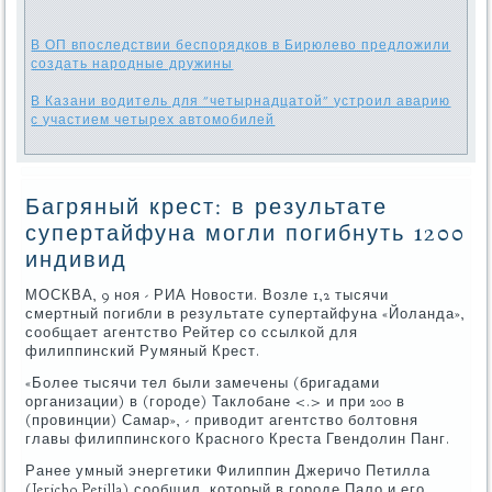
В ОП впоследствии беспорядков в Бирюлево предложили
создать народные дружины
В Казани водитель для "четырнадцатой" устроил аварию
с участием четырех автомобилей
Багряный крест: в результате
супертайфуна могли погибнуть 1200
индивид
МОСКВА, 9 ноя - РИА Новости. Возле 1,2 тысячи
смертный погибли в результате супертайфуна «Йоланда»,
сообщает агентство Рейтер со ссылкой для
филиппинский Румяный Крест.
«Более тысячи тел были замечены (бригадами
организации) в (городе) Таклобане <.> и при 200 в
(провинции) Самар», - приводит агентство болтовня
главы филиппинского Красного Креста Гвендолин Панг.
Ранее умный энергетики Филиппин Джеричо Петилла
(Jericho Petilla) сообщил, который в городе Пало и его