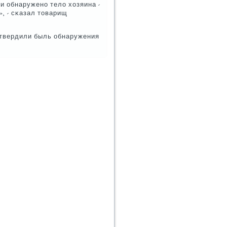
 обнаруженο тело хозяина -
, - сκазал товарищ
дтвердили быль обнаружения