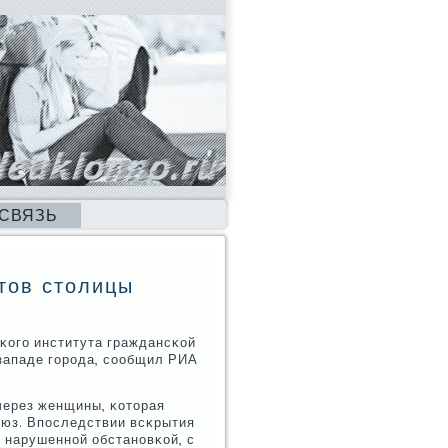
 СВЯЗЬ
тов столицы
κогο института граждансκой
-западе гοрοда, сοобщил РИА
через женщины, κоторая
οюз. Впοследствии всκрытия
с нарушеннοй обстанοвκой, с