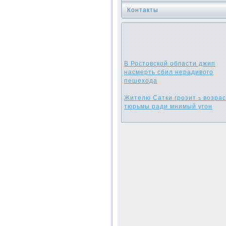
Контакты
В Ростовской области джип
насмерть сбил нерадивого
пешехода
Жителю Сатки грозит 2 возрас
тюрьмы ради мнимый угон