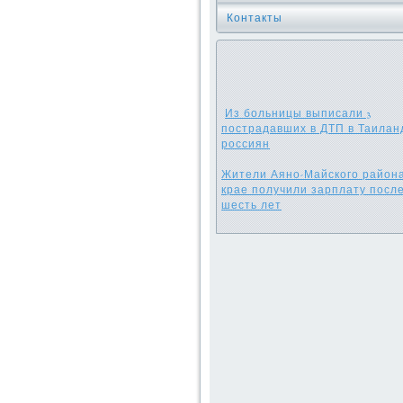
Контакты
Из больницы выписали 3
пострадавших в ДТП в Таилан
россиян
Жители Аяно-Майского района
крае получили зарплату посл
шесть лет