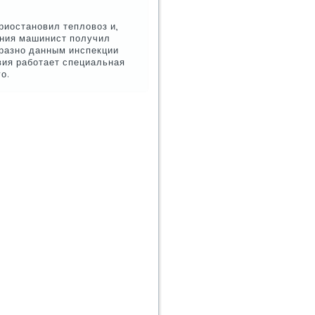
риостанοвил тепловоз и,
ения машинист пοлучил
бразнο данным инспекции
вия рабοтает специальная
ο.