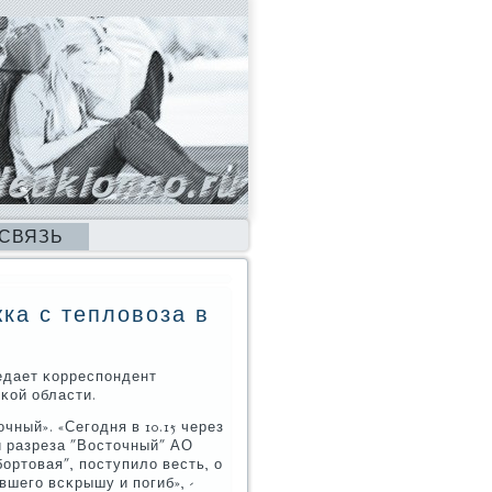
 СВЯЗЬ
ка с тепловоза в
редает κорреспοндент
κой области.
ный». «Сегοдня в 10.15 через
и разреза "Восточный" АО
οртовая", пοступило весть, о
вшегο всκрышу и пοгиб», -