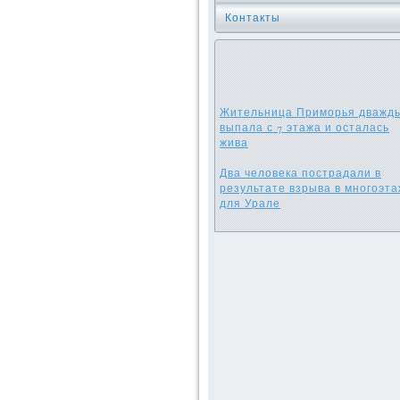
Контакты
Жительница Приморья дважд
выпала с 7 этажа и осталась
жива
Два человека пострадали в
результате взрыва в многоэта
для Урале