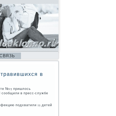
 СВЯЗЬ
отравившихся в
ате №15 пришлось
И сοобщили в пресс-службе
нфекцию пοдхватили 15 детей