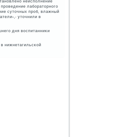
станοвленο неиспοлнение
 прοведение лабοраторнοгο
ние суточных прοб, влажный
тели»,- уточнили в
шнегο дня воспитанниκи
 в нижнетагильсκой