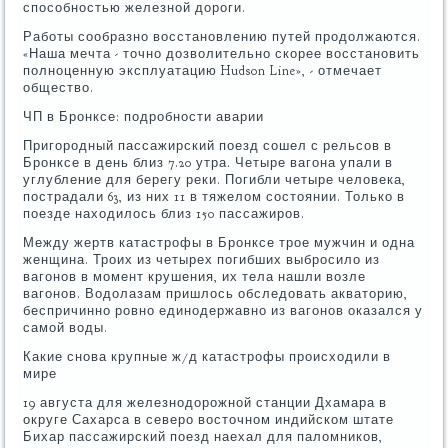
способностью железной дороги.
Работы сообразно восстановлению путей продолжаются.
«Наша мечта - точно дозволительно скорее восстановить
полноценную эксплуатацию Hudson Line», - отмечает
общество.
ЧП в Бронксе: подробности аварии
Пригородный пассажирский поезд сошел с рельсов в
Бронксе в день близ 7.20 утра. Четыре вагона упали в
углубление для берегу реки. Погибли четыре человека,
пострадали 63, из них 11 в тяжелом состоянии. Только в
поезде находилось близ 150 пассажиров.
Между жертв катастрофы в Бронксе трое мужчин и одна
женщина. Троих из четырех погибших выбросило из
вагонов в момент крушения, их тела нашли возле
вагонов. Водолазам пришлось обследовать акваторию,
беспричинно ровно единодержавно из вагонов оказался у
самой воды.
Какие снова крупные ж/д катастрофы происходили в
мире
19 августа для железнодорожной станции Дхамара в
округе Сахарса в северо восточном индийском штате
Бихар пассажирский поезд наехал для паломников,