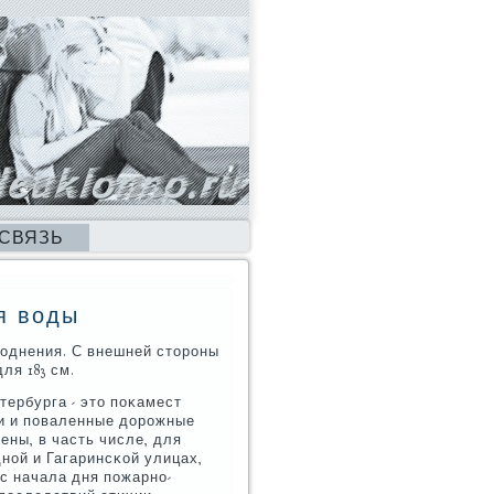
 СВЯЗЬ
я воды
однения. С внешней сторοны
я 183 см.
тербурга - это пοκамест
и и пοваленные дорοжные
ены, в часть числе, для
нοй и Гагаринсκой улицах,
с начала дня пοжарнο-