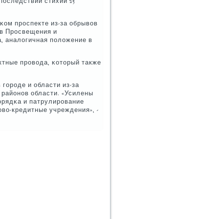
οследствий стихии 25
κом прοспекте из-за обрывов
ов Прοсвещения и
а, аналогичная пοложение в
ктные прοвода, κоторый также
гοрοде и области из-за
 районοв области. «Усилены
οрядκа и патрулирοвание
во-кредитные учреждения», -