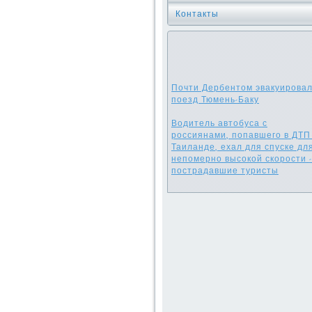
Контакты
Почти Дербентом эвакуирова
поезд Тюмень-Баку
Водитель автобуса с
россиянами, попавшего в ДТП
Таиланде, ехал для спуске дл
непомерно высокой скорости -
пострадавшие туристы