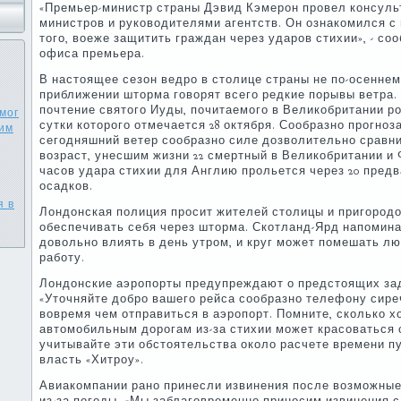
«Премьер-министр страны Дэвид Кэмерон провел консуль
министров и руководителями агентств. Он ознакомился с
того, воеже защитить граждан через ударов стихии», - с
офиса премьера.
В настоящее сезон ведро в столице страны не по-осеннем
приближении шторма говорят всего редкие порывы ветра.
почтение святого Иуды, почитаемого в Великобритании р
мог
сутки которого отмечается 28 октября. Сообразно прогноз
ним
сегодняшний ветер сообразно силе дозволительно сравни
возраст, унесшим жизни 22 смертный в Великобритании и 
часов удара стихии для Англию прольется через 20 пред
осадков.
я в
Лондонская полиция просит жителей столицы и пригородо
обеспечивать себя через шторма. Скотланд-Ярд напомина
довольно влиять в день утром, и круг может помешать л
работу.
Лондонские аэропорты предупреждают о предстоящих зад
«Уточняйте добро вашего рейса сообразно телефону сире
вовремя чем отправиться в аэропорт. Помните, сколько 
автомобильным дорогам из-за стихии может красоваться
учитывайте эти обстоятельства около расчете времени пу
власть «Хитроу».
Авиакомпании рано принесли извинения после возможные