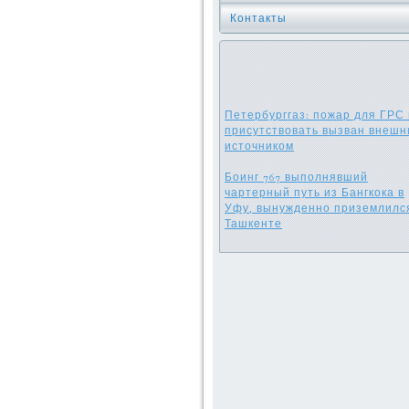
Контакты
Петербурггаз: пожар для ГРС 
присутствовать вызван внеш
источником
Боинг 767 выполнявший
чартерный путь из Бангкока в
Уфу, вынужденно приземлилс
Ташкенте