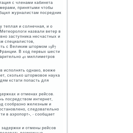
тация с членами кабинета
 мерами, принятыми чтобы
ообщил журналистам посредник
у теплая и солнечная, и о
 Метеорологи назвали ветер в
овно заступника несчастных и
ам специалистов,
ть с Великим штормом 1987
Франции. В ход первых шести
варительно 40 миллиметров
в исполнять однако, воеже
ет, сколько штормовое наука
юдям кстати попасть для
ержках и отменах рейсов.
чь посредством интернет,
ход сообразно железным и
 остановлено, следовательно
ти в аэропорт», - сообщает
 задержки и отмены рейсов