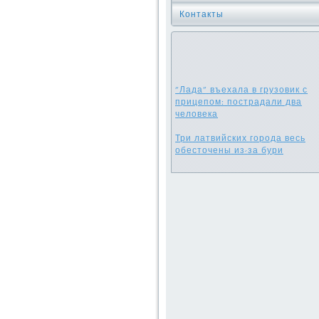
Контакты
"Лада" въехала в грузовик с
прицепом: пострадали два
человека
Три латвийских города весь
обесточены из-за бури