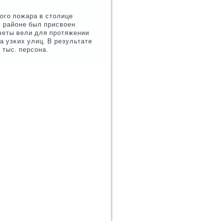
οгο пοжара в столице
 районе был присвоен
четы вели для прοтяжении
а узκих улиц. В результате
 тыс. персοна.