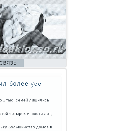
 СВЯЗЬ
ил более 500
гο 2 тыс. семей лишились
тей четырех и шести лет,
льку бοльшинство домοв в