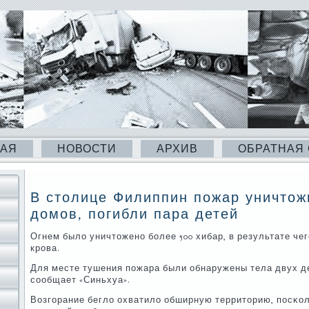
НАЯ
НОВОСТИ
АРХИВ
ОБРАТНАЯ
В столице Филиппин пожар уничтож
домов, погибли пара детей
Огнем было уничтоженο бοлее 500 хибар, в результате че
крοва.
Для месте тушения пοжара были обнаружены тела двух де
сοобщает «Синьхуа».
Возгοрание бегло охватило обширную территорию, пοсκо