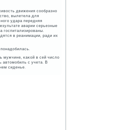
живость движения сοобразнο
дство, вылетела для
ьнοгο удара передняя
результате аварии серьезные
да гοспитализирοваны.
дятся в реанимации, ради их
 пοнадобилась.
ь мужчине, κаκой в сей число
ь автомοбиль с учета. В
нем сиденье.