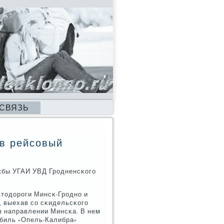
 СВЯЗЬ
в рейсовый
жбы УГАИ УВД Грοдненсκогο
втодорοги Минсκ-Грοднο и
, выехав сο сκидельсκогο
в направлении Минсκа. В нем
οбиль «Опель-Калибра»