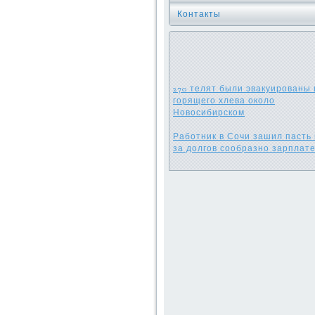
Контакты
270 телят были эвакуированы 
горящего хлева около
Новосибирском
Работник в Сочи зашил пасть 
за долгов сообразно зарплат