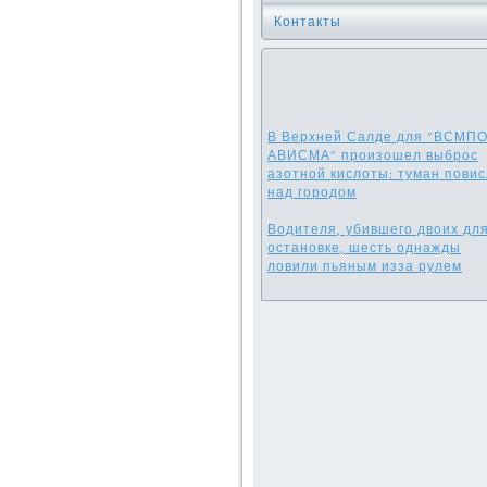
Контакты
В Верхней Салде для "ВСМПО
АВИСМА" произошел выброс
азотной кислоты: туман пови
над городом
Водителя, убившего двоих дл
остановке, шесть однажды
ловили пьяным изза рулем