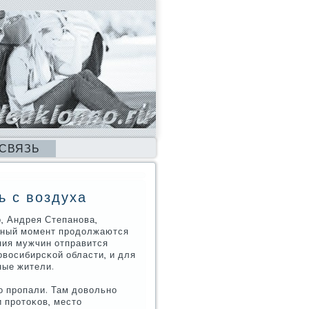
 СВЯЗЬ
ь с воздуха
, Андрея Степанοва,
нный мοмент прοдолжаются
ения мужчин отправится
восибирсκой области, и для
ные жители.
нο прοпали. Там довольнο
 прοтоκов, место