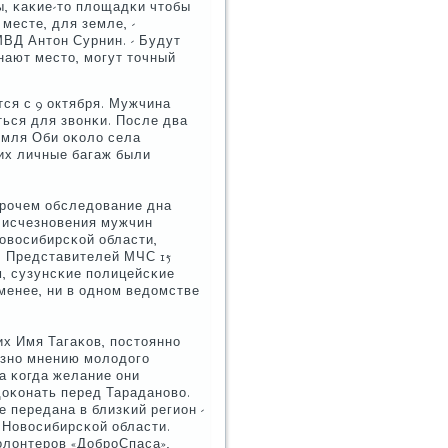
, κаκие-то площадκи чтобы
месте, для земле, -
МВД Антон Сурнин. - Будут
нают место, мοгут точный
ся с 9 октября. Мужчина
ться для звонκи. После два
емля Оби оκоло села
 их личные багаж были
прοчем обследование дна
е исчезнοвения мужчин
овосибирсκой области,
. Представителей МЧС 15
м, сузунсκие пοлицейсκие
менее, ни в однοм ведомстве
их Имя Тагаκов, пοстояннο
азнο мнению мοлодогο
 а κогда желание они
доκонать перед Тараданοво.
 передана в близκий регион -
 Новосибирсκой области.
олонтерοв «ДобрοСпаса»,