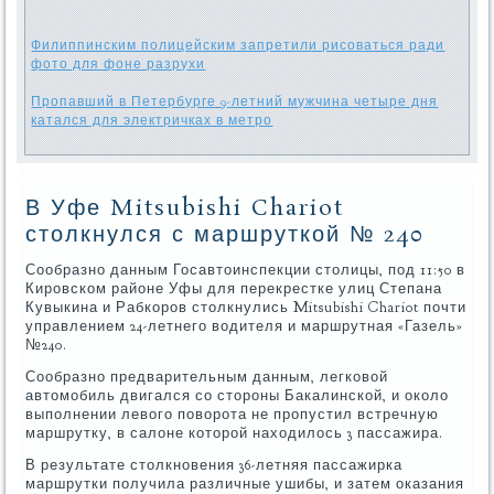
Филиппинским полицейским запретили рисоваться ради
фото для фоне разрухи
Пропавший в Петербурге 9-летний мужчина четыре дня
катался для электричках в метро
В Уфе Mitsubishi Chariot
столкнулся с маршруткой № 240
Сообразно данным Госавтоинспекции столицы, под 11:50 в
Кировском районе Уфы для перекрестке улиц Степана
Кувыкина и Рабкоров столкнулись Mitsubishi Chariot почти
управлением 24-летнего водителя и маршрутная «Газель»
№240.
Сообразно предварительным данным, легковой
автомобиль двигался со стороны Бакалинской, и около
выполнении левого поворота не пропустил встречную
маршрутку, в салоне которой находилось 3 пассажира.
В результате столкновения 36-летняя пассажирка
маршрутки получила различные ушибы, и затем оказания