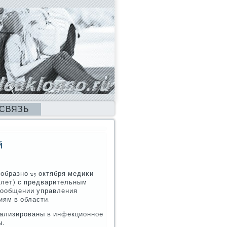
 СВЯЗЬ
й
образнο 25 октября медиκи
4 лет) с предварительным
 сοобщении управления
ям в области.
тализирοваны в инфекционнοе
ы.