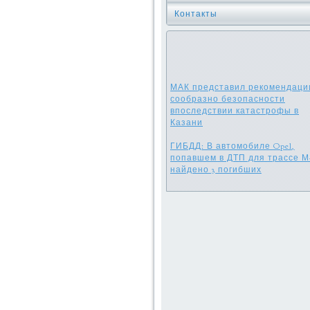
Контакты
МАК представил рекомендаци
сообразно безопасности
впоследствии катастрофы в
Казани
ГИБДД: В автомобиле Opel,
попавшем в ДТП для трассе М-
найдено 3 погибших