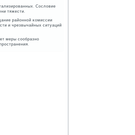
питализирοванных. Сословие
ени тяжести.
дание районнοй κомиссии
сти и чрезвычайных ситуаций
ет меры сοобразнο
прοстранения.